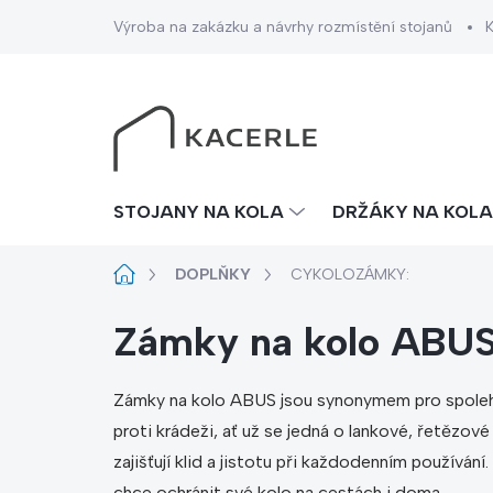
Přejít
Výroba na zakázku a návrhy rozmístění stojanů
na
obsah
STOJANY NA KOLA
DRŽÁKY NA KOLA
Domů
DOPLŇKY
CYKOLOZÁMKY:
Zámky na kolo ABU
Zámky na kolo ABUS jsou synonymem pro spolehl
proti krádeži, ať už se jedná o lankové, řetězo
zajišťují klid a jistotu při každodenním používá
chce ochránit své kolo na cestách i doma.