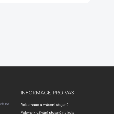
INFORMACE PRO VÁS
ech na
Reklamace a vrácení stojanů
Pokyny k užívání stojanů na kola