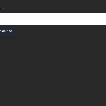
L
hlásit se