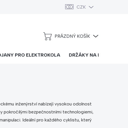
CZK
PRÁZDNÝ KOŠÍK
NÁKUPNÍ
KOŠÍK
OJANY PRO ELEKTROKOLA
DRŽÁKY NA LYŽE
DOP
ckému inženýrství nabízejí vysokou odolnost
veny pokročilými bezpečnostními technologiemi,
anipulaci. Ideální pro každého cyklistu, který