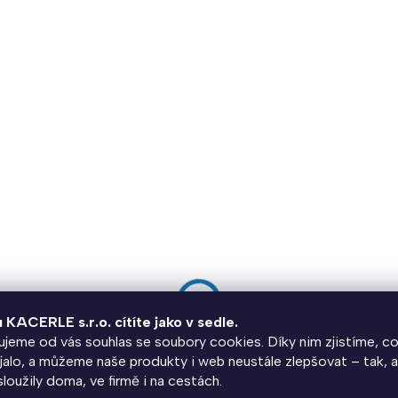
SKLADEM
Řetězový zámek ABUS 1200/60
u KACERLE s.r.o. cítíte jako v sedle.
web black
jeme od vás souhlas se soubory cookies. Díky nim zjistíme, co
450 Kč
jalo, a můžeme naše produkty i web neustále zlepšovat – tak, 
loužily doma, ve firmě i na cestách.
372 Kč bez DPH