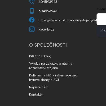
604593943
E-MAI
604593943
https://www.facebook.com/stojanynakola
kacerle.cz
Při
O SPOLEČNOSTI
KACERLE blog
Výroba na zakázku a návrhy
rozmístění stojanů
Kolárna na klíč - informace pro
bytové domy a SVJ
Napište nám
Kontakty