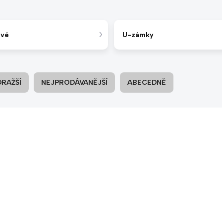
ové
U-zámky
DRAŽŠÍ
NEJPRODÁVANĚJŠÍ
ABECEDNĚ