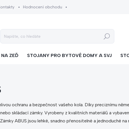
Kontakty
Hodnocení obchodu
Hledat
 NA ZEĎ
STOJANY PRO BYTOVÉ DOMY A SVJ
ST
S
ivou ochranu a bezpečnost vašeho kola. Díky preciznímu něme
vé nebo skládací zámky. Vyrobeny z kvalitních materiálů a vyba
ní. Zámky ABUS jsou lehké, snadno přenositelné a jednoduché na m