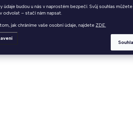
y údaje budou u nás v naprostém bezpečí. Svůj souhlas můžete
Do košíku
v odvolat – stačí nám napsat.
- řetěz ze speciální oceli- oko řetězu 4 mm-
tom, jak chráníme vaše osobní údaje, najdete
ZDE.
třímístný číselný kód (nelze měnit)- snadná
obsluha a přeprava zámku- délka 110cm-
avení
hmotnost 330g
Souhl