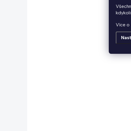
Všechn
Do košíku
kdykoli
- řetěz ze speciální oceli- oko řetězu 4 mm-
Více o 
třímístný číselný kód- snadná obsluha a
přeprava zámku- délka 110cm​​​​​​​- hmotnost
Nast
260g