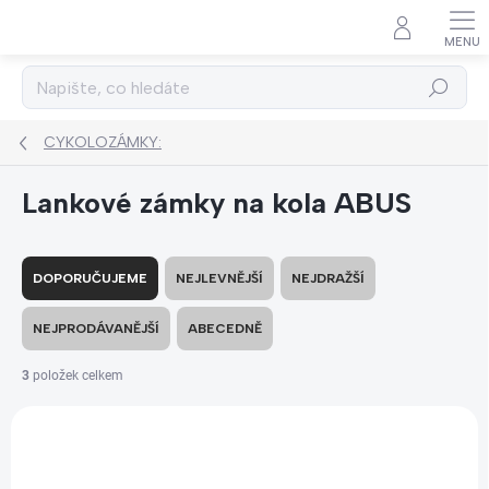
Přejít
na
obsah
Hledat
CYKOLOZÁMKY:
Lankové zámky na kola ABUS
Ř
a
DOPORUČUJEME
NEJLEVNĚJŠÍ
NEJDRAŽŠÍ
z
e
NEJPRODÁVANĚJŠÍ
ABECEDNĚ
n
í
3
položek celkem
p
V
r
ý
o
p
d