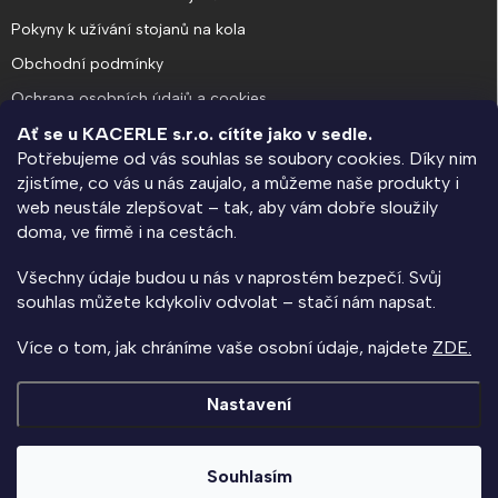
Pokyny k užívání stojanů na kola
Obchodní podmínky
Ochrana osobních údajů a cookies
Ať se u KACERLE s.r.o. cítíte jako v sedle.
Potřebujeme od vás souhlas se soubory cookies. Díky nim
O SPOLEČNOSTI
zjistíme, co vás u nás zaujalo, a můžeme naše produkty i
web neustále zlepšovat – tak, aby vám dobře sloužily
KACERLE blog
doma, ve firmě i na cestách.
Výroba na zakázku a návrhy rozmístění stojanů
Všechny údaje budou u nás v naprostém bezpečí. Svůj
Kolárna na klíč - informace pro bytové domy a SVJ
souhlas můžete kdykoliv odvolat – stačí nám napsat.
Napište nám
Více o tom, jak chráníme vaše osobní údaje, najdete
ZDE.
Kontakty
Nastavení
Copyright 2026
KACERLE.CZ
. Všechna práva vyhrazena.
Souhlasím