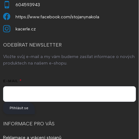
s
604593943
u
https://www.facebook.com/stojanynakola
kacerle.cz
ODEBÍRAT NEWSLETTER
Vložte svůj e-mail a my vám budeme zasílat informace o nových
produktech na našem e-shopu.
E-MAIL
Přihlásit se
INFORMACE PRO VÁS
Reklamace a vrácení stojanů