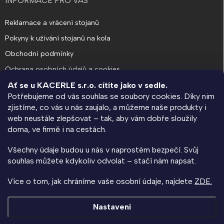
INFORMACE PRO VÁS
Reklamace a vrácení stojanů
Pokyny k užívání stojanů na kola
Obchodní podmínky
Ochrana osobních údajů a cookies
Ať se u KACERLE s.r.o. cítíte jako v sedle.
Potřebujeme od vás souhlas se soubory cookies. Díky nim
O SPOLEČNOSTI
zjistíme, co vás u nás zaujalo, a můžeme naše produkty i
web neustále zlepšovat – tak, aby vám dobře sloužily
KACERLE blog
doma, ve firmě i na cestách.
Výroba na zakázku a návrhy rozmístění stojanů
Všechny údaje budou u nás v naprostém bezpečí. Svůj
Kolárna na klíč - informace pro bytové domy a SVJ
souhlas můžete kdykoliv odvolat – stačí nám napsat.
Napište nám
Více o tom, jak chráníme vaše osobní údaje, najdete
ZDE.
Kontakty
Nastavení