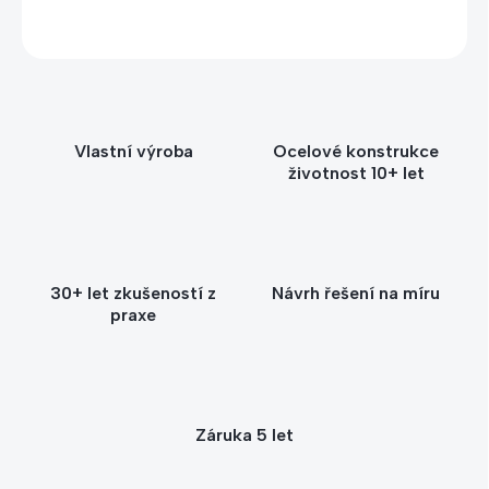
+420 604 593 943
info@kacerle.cz
Vlastní výroba
Ocelové konstrukce
životnost 10+ let
30+ let zkušeností z
Návrh řešení na míru
praxe
Záruka 5 let