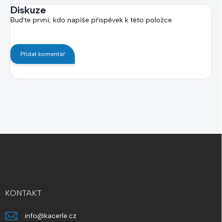
Diskuze
Buďte první, kdo napíše příspěvek k této položce.
Přidat komentář
Z
á
p
a
t
í
KONTAKT
info
@
kacerle.cz