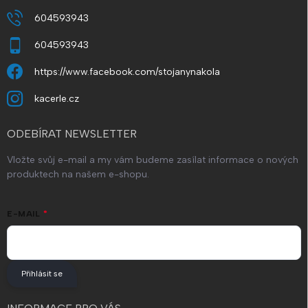
604593943
604593943
https://www.facebook.com/stojanynakola
kacerle.cz
ODEBÍRAT NEWSLETTER
Vložte svůj e-mail a my vám budeme zasílat informace o nových
produktech na našem e-shopu.
E-MAIL
Přihlásit se