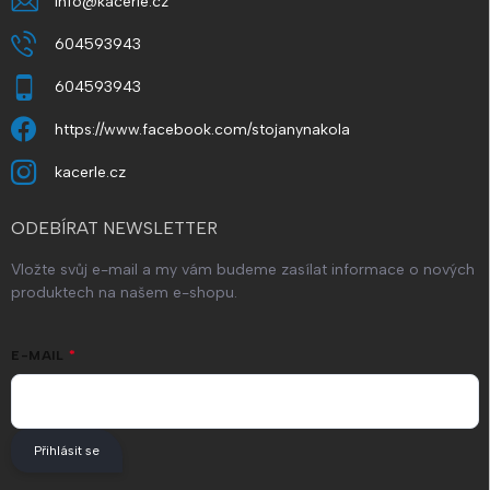
info
@
kacerle.cz
604593943
604593943
https://www.facebook.com/stojanynakola
kacerle.cz
ODEBÍRAT NEWSLETTER
Vložte svůj e-mail a my vám budeme zasílat informace o nových
produktech na našem e-shopu.
E-MAIL
Přihlásit se