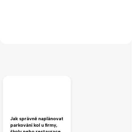
garáži, sklepě nebo kolárně.
určený pro těžká elektrokola i
Umožňuje přehledné vertikální
klasická jízdní kola. Umožňuje
parkování lyží bez rizika
bezpečné parkování bez
poškození hran a skluznice.
opírání o zeď a chrání rám před
Robustní kovová konstrukce
poškozením. Díky kvalitním
zajistí stabilitu a dlouhou
kolečkům kolo snadno
životnost. Ideální volba pro
přesunete v garáži, sklepě nebo
domácnosti i bytové domy, kde
kolárně. Praktické řešení pro
je potřeba šetřit místem.
domácnosti, bytové domy i
Jednotlivé držáky (úchyty) lze
SVJ.
vyšroubovat.
Jak správně naplánovat
parkování kol u firmy,
školy nebo restaurace