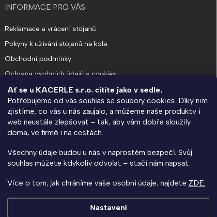
INFORMACE PRO VÁS
Reklamace a vrácení stojanů
Pokyny k užívání stojanů na kola
Obchodní podmínky
Ochrana osobních údajů a cookies
Ať se u KACERLE s.r.o. cítíte jako v sedle.
Potřebujeme od vás souhlas se soubory cookies. Díky nim
O SPOLEČNOSTI
zjistíme, co vás u nás zaujalo, a můžeme naše produkty i
web neustále zlepšovat – tak, aby vám dobře sloužily
KACERLE blog
doma, ve firmě i na cestách.
Výroba na zakázku a návrhy rozmístění stojanů
Všechny údaje budou u nás v naprostém bezpečí. Svůj
Kolárna na klíč - informace pro bytové domy a SVJ
souhlas můžete kdykoliv odvolat – stačí nám napsat.
Napište nám
Více o tom, jak chráníme vaše osobní údaje, najdete
ZDE.
Kontakty
Nastavení