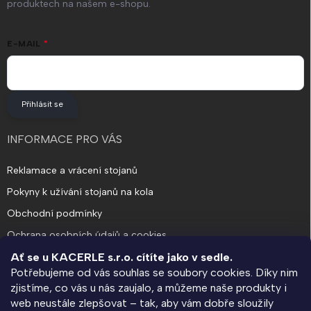
produktech na našem e-shopu.
E-MAIL
Přihlásit se
INFORMACE PRO VÁS
Reklamace a vrácení stojanů
Pokyny k užívání stojanů na kola
Obchodní podmínky
Ochrana osobních údajů a cookies
Ať se u KACERLE s.r.o. cítíte jako v sedle.
Potřebujeme od vás souhlas se soubory cookies. Díky nim
O SPOLEČNOSTI
zjistíme, co vás u nás zaujalo, a můžeme naše produkty i
web neustále zlepšovat – tak, aby vám dobře sloužily
KACERLE blog