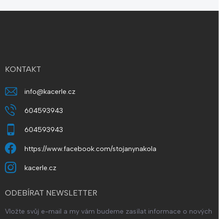
d
Z
a
á
c
í
p
p
a
r
t
v
í
KONTAKT
k
y
v
info
@
kacerle.cz
ý
p
604593943
i
s
604593943
u
https://www.facebook.com/stojanynakola
kacerle.cz
ODEBÍRAT NEWSLETTER
Vložte svůj e-mail a my vám budeme zasílat informace o nových