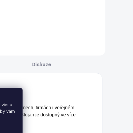
Diskuze
 vás u
tových domech, firmách i veřejném
aby vám
lní ploše. Stojan je dostupný ve více