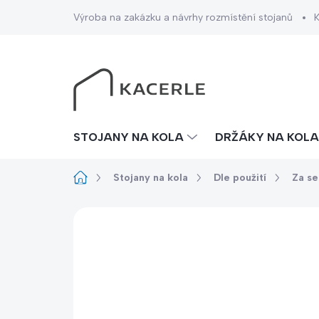
Přejít
Výroba na zakázku a návrhy rozmístění stojanů
na
obsah
STOJANY NA KOLA
DRŽÁKY NA KOLA
Domů
Stojany na kola
Dle použití
Za se
Neohodnoceno
Podrobnosti hodno