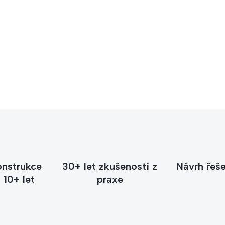
Potřebuj
Zavolejte nebo napište 
stojanu nebo držáku po
+420 6
onstrukce
30+ let zkušeností z
Návrh řeše
 10+ let
praxe