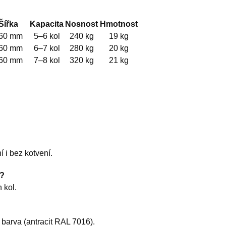
Šířka
Kapacita
Nosnost
Hmotnost
60 mm
5–6 kol
240 kg
19 kg
60 mm
6–7 kol
280 kg
20 kg
60 mm
7–8 kol
320 kg
21 kg
 i bez kotvení.
a?
 kol.
barva (antracit RAL 7016).