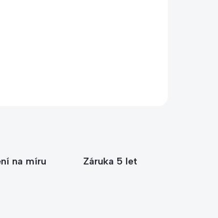
ete poradit s výběrem?
Štěpánce – poradíme vám s výběrem vhodného
dle prostoru, počtu kusů i způsobu použití.
04 593 943
info@kacerle.cz
ní na míru
Záruka 5 let