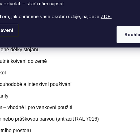
kola
, který splňuje požadavky na dlouhou životnost, jednoduchou 
v odvolat – stačí nám napsat.
tom, jak chráníme vaše osobní údaje, najdete
ZDE.
avení
Souhl
arkování kol ve venkovních prostorech, kolárně, garáži i sklepě
olené délky stojanu
utné kotvení do země
kol
ouhodobé a intenzivní používání
anty
m – vhodné i pro venkovní použití
 nebo práškovou barvou (antracit RAL 7016)
tního prostoru