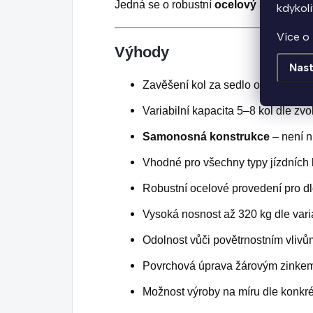
Jedná se o robustní
ocelový stojan na 
kdykoli
Více o 
Výhody
Nast
Zavěšení kol za sedlo organizuje p
Variabilní kapacita 5–8 kol dle zv
Samonosná konstrukce
– není n
Vhodné pro všechny typy jízdních 
Robustní ocelové provedení pro dl
Vysoká nosnost až 320 kg dle vari
Odolnost vůči povětrnostním vlivů
Povrchová úprava žárovým zinkem
Možnost výroby na míru dle konkré