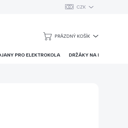
CZK
PRÁZDNÝ KOŠÍK
NÁKUPNÍ
KOŠÍK
OJANY PRO ELEKTROKOLA
DRŽÁKY NA LYŽE
DOP