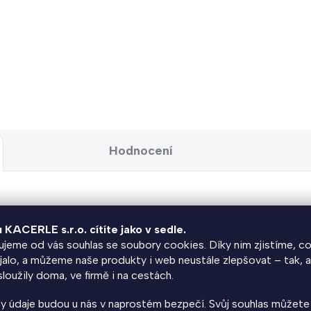
Hodnocení
u KACERLE s.r.o. cítíte jako v sedle.
jeme od vás souhlas se soubory cookies. Díky nim zjistíme, co
uje profesionální řešení pro
parkování kol
v domácnostech, by
jalo, a můžeme naše produkty i web neustále zlepšovat – tak, 
 šetří místo a umožňuje efektivní organizaci více kol na minimá
loužily doma, ve firmě i na cestách.
lní kapacitu až pro 8 kol.
y údaje budou u nás v naprostém bezpečí. Svůj souhlas můžete