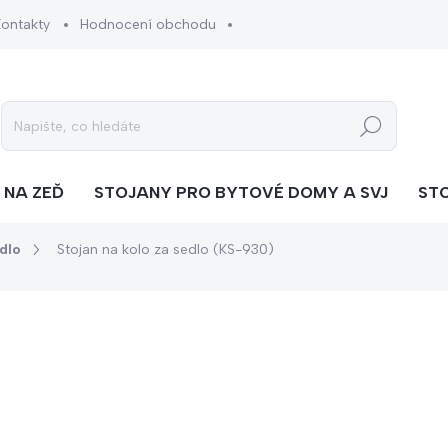
Kontakty
Hodnocení obchodu
Hledat
 NA ZEĎ
STOJANY PRO BYTOVÉ DOMY A SVJ
ST
dlo
Stojan na kolo za sedlo (KS-930)
cení
ZNAČKA:
KACERLE
od
4 990 Kč
od
4 124 Kč
bez DPH