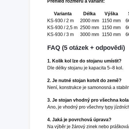
Přehled rozměrů a variant:
Varianta
Délka
Výška
KS-930 / 2 m
2000 mm
1150 mm
6
KS-930 / 2,5 m
2500 mm
1150 mm
6
KS-930 / 3 m
3000 mm
1150 mm
6
FAQ (5 otázek + odpovědi)
1. Kolik kol lze do stojanu umístit?
Dle délky stojanu je kapacita 5–8 kol.
2. Je nutné stojan kotvit do země?
Není, konstrukce je samonosná a stabilní
3. Je stojan vhodný pro všechna kol
Ano, je vhodný pro všechny typy jízdních
4. Jaká je povrchová úprava?
Na výběr je žárový zinek nebo prášková 