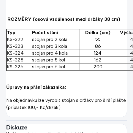
ROZMĚRY (osová vzdálenost mezi držáky 38 cm)
Typ
Počet stání
Délka (cm)
Výška
KS-322
stojan pro 2 kola
4
55
KS-323
stojan pro 3 kola
86
4
KS-324
stojan pro 4 kola
124
4
KS-325
stojan pro 5 kol
162
4
KS-326
stojan pro 6 kol
200
4
Úpravy na přání zákazníka:
Na objednávku lze vyrobit stojan s držáky pro širší pláště
(příplatek 100,- Kč/držák)
Diskuze