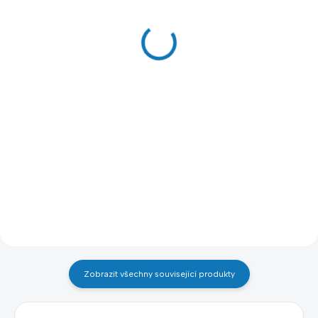
úprava na míru
kola
90 Kč
49 Kč
74 Kč bez DPH
41 Kč bez DPH
Detail
Do košíku
Úprava rozteče držáku na kola
KOTEVNÍ MATERIÁL KE
na míru je ideální řešení pro
KLASICKÝM STOJANŮM NA
přizpůsobení stojanů
KOLA
konkrétním potřebám. Upravte
rozteč z 6 cm na 6,5 cm nebo 7
cm a získejte flexibilní
parkování kol bez kompromisů.
Zobrazit všechny související produkty