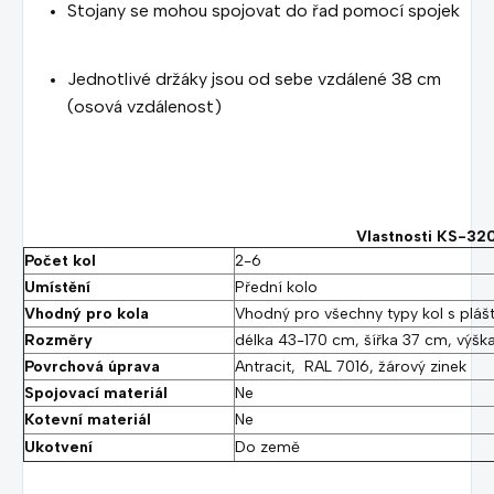
Stojany se mohou spojovat do řad pomocí spojek
Jednotlivé držáky jsou od sebe vzdálené 38 cm
(osová vzdálenost)
Vlastnosti KS-320
Počet kol
2-6
Umístění
Přední kolo
Vhodný pro kola
Vhodný pro všechny typy kol s pláš
Rozměry
délka 43-170 cm, šířka 37 cm, výš
Povrchová úprava
Antracit, RAL 7016, žárový zinek
Spojovací materiál
Ne
Kotevní materiál
Ne
Ukotvení
Do země