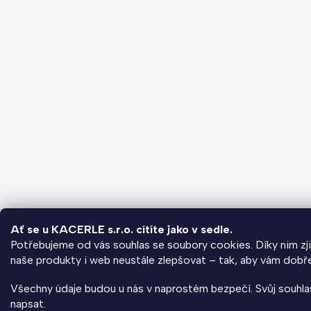
Ať se u KACERLE s.r.o. cítíte jako v sedle.
Potřebujeme od vás souhlas se soubory cookies. Díky nim zji
naše produkty i web neustále zlepšovat – tak, aby vám dobře 
Všechny údaje budou u nás v naprostém bezpečí. Svůj souhla
napsat.