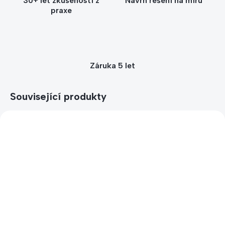
30+ let zkušeností z
Návrh řešení na míru
praxe
Záruka 5 let
Související produkty
SKLADEM
SKLADEM
Změna rozteče držáku
Kotevní materiál ke
(cena za 1 držák) -
klasickým stojanům na