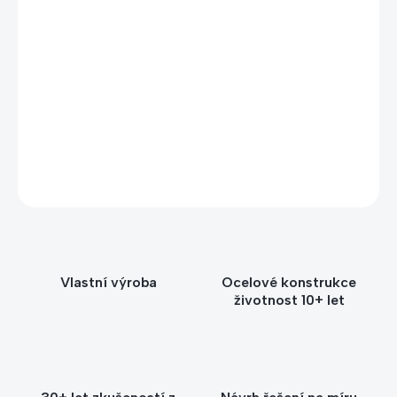
Potřebujete poradit s výběrem?
Zavolejte nebo napište Štěpánce – poradíme vám
s výběrem vhodného stojanu nebo držáku podle
prostoru, počtu kusů i způsobu použití.
+420 604 593 943
info@kacerle.cz
Vlastní výroba
Ocelové konstrukce
životnost 10+ let