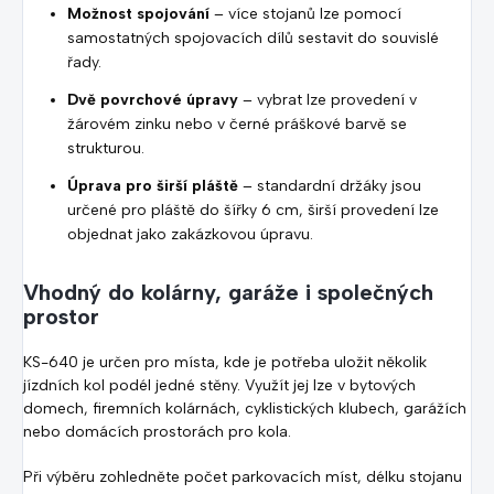
Možnost spojování
– více stojanů lze pomocí
samostatných spojovacích dílů sestavit do souvislé
řady.
Dvě povrchové úpravy
– vybrat lze provedení v
žárovém zinku nebo v černé práškové barvě se
strukturou.
Úprava pro širší pláště
– standardní držáky jsou
určené pro pláště do šířky 6 cm, širší provedení lze
objednat jako zakázkovou úpravu.
Vhodný do kolárny, garáže i společných
prostor
KS-640 je určen pro místa, kde je potřeba uložit několik
jízdních kol podél jedné stěny. Využít jej lze v bytových
domech, firemních kolárnách, cyklistických klubech, garážích
nebo domácích prostorách pro kola.
Při výběru zohledněte počet parkovacích míst, délku stojanu