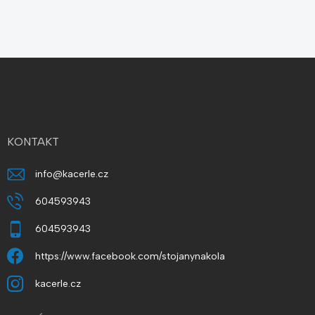
Z
á
p
a
t
í
KONTAKT
info
@
kacerle.cz
604593943
604593943
https://www.facebook.com/stojanynakola
kacerle.cz