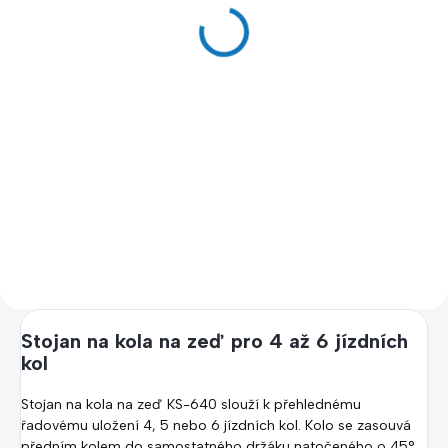
úprava na míru
290 Kč
90 Kč
240 Kč bez DPH
74 Kč bez DPH
Do košíku
Detail
Spojovací díl ke stojanům na
kola. Balení obsahuje 2 kusy.
Úprava rozteče držáku na kola
na míru je ideální řešení pro
přizpůsobení stojanů
konkrétním potřebám. Upravte
rozteč z 6 cm na 6,5 cm nebo 7
cm a získejte flexibilní
parkování kol bez kompromisů.
Stojan na kola na zeď pro 4 až 6 jízdních
kol
Stojan na kola na zeď KS-640 slouží k přehlednému
řadovému uložení 4, 5 nebo 6 jízdních kol. Kolo se zasouvá
předním kolem do samostatného držáku natočeného o 45°.