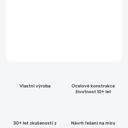
Potřebujete poradit s výběrem?
Zavolejte nebo napište Štěpánce – poradíme vám
s výběrem vhodného stojanu nebo držáku podle
prostoru, počtu kusů i způsobu použití.
+420 604 593 943
info@kacerle.cz
Vlastní výroba
Ocelové konstrukce
životnost 10+ let
30+ let zkušeností z
Návrh řešení na míru