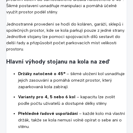
Šikmé postavení usnadňuje manipulaci a pomáhá účelně
využít prostor podél stěny.
Jednostranné provedení se hodí do koláren, garáží, sklepů i
společných prostor, kde se kola parkují pouze z jedné strany.
Jednotlivé stojany lze pomocí spojovacích dílů sestavit do
delší řady a přizpůsobit počet parkovacích míst velikosti
prostoru.
Hlavní výhody stojanu na kola na zeď
Držáky natočené o 45°
– šikmé uložení kol usnadňuje
jejich zasouvání a pomáhá omezit prostor, který
zaparkovaná kola zabírají.
Varianty pro 4, 5 nebo 6 kol
– kapacitu lze zvolit
podle počtu uživatelů a dostupné délky stěny.
Přehledné řadové uspořádání
– každé kolo má vlastní
držák, takže se kola nemusí volně opírat o sebe ani o
stěnu.