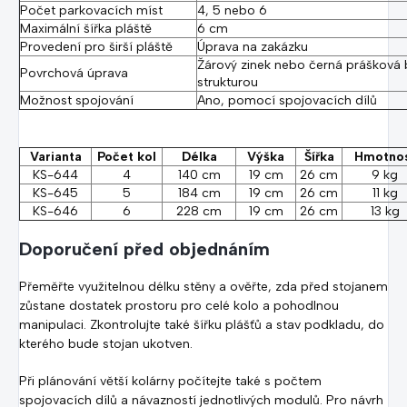
Počet parkovacích míst
4, 5 nebo 6
Maximální šířka pláště
6 cm
Provedení pro širší pláště
Úprava na zakázku
Žárový zinek nebo černá prášková 
Povrchová úprava
strukturou
Možnost spojování
Ano, pomocí spojovacích dílů
Varianta
Počet kol
Délka
Výška
Šířka
Hmotno
KS-644
4
140 cm
19 cm
26 cm
9 kg
KS-645
5
184 cm
19 cm
26 cm
11 kg
KS-646
6
228 cm
19 cm
26 cm
13 kg
Doporučení před objednáním
Přeměřte využitelnou délku stěny a ověřte, zda před stojanem
zůstane dostatek prostoru pro celé kolo a pohodlnou
manipulaci. Zkontrolujte také šířku plášťů a stav podkladu, do
kterého bude stojan ukotven.
Při plánování větší kolárny počítejte také s počtem
spojovacích dílů a návazností jednotlivých modulů. Pro návrh