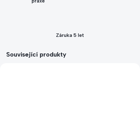
praxe
Záruka 5 let
Související produkty
SKLADEM
SKLADEM
Spojovací díl ke
Změna rozteče držáku
stojanům na kola
(cena za 1 držák) -