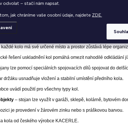
v odvolat – stačí nám napsat.
 stojany spojovat pomocí speciálních spojovacích dílů a vytvořit 
i dostupného prostoru.
tom, jak chráníme vaše osobní údaje, najdete
ZDE.
avení
Souhl
odle zvolené varianty nabízí stojan místo pro 4, 5 nebo 6 jízdníc
 každé kolo má své určené místo a prostor zůstává lépe organi
ické řešení uskladnění kol pomáhá omezit nahodilé odkládání jí
ojany lze pomocí speciálních spojovacích dílů spojovat do delšíc
ar držáku usnadňuje vložení a stabilní umístění předního kola.
bce uvádí použití pro všechny typy kol.
objekty
– stojan lze využít v garáži, sklepě, kolárně, bytovém 
pozici je provedení v žárovém zinku nebo s práškovou barvou.
 na kola od českého výrobce KACERLE.