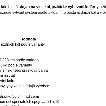
, kdo hledá
stojan na více kol
, praktické
vybavení kolárny
nebo
uje vytvořit systém podle aktuálního počtu jízdních kol a v p
Hodnota
 jízdních kol podle varianty
m
m
ž 228 cm podle varianty
13 kg podle varianty
ý zinek nebo prášková barva
ní na zeď
ední kolo
ny typy kol dle údajů výrobce
m
 držáku 30 cm nad zemí
pomocí speciálních spojovacích dílů