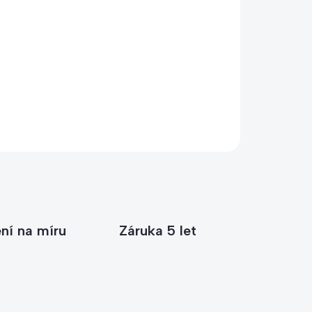
ete poradit s výběrem?
Štěpánce – poradíme vám s výběrem vhodného
dle prostoru, počtu kusů i způsobu použití.
04 593 943
info@kacerle.cz
ní na míru
Záruka 5 let