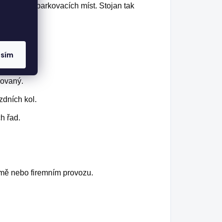
delší řadu parkovacích míst. Stojan tak
asím
h kol.
zovaný.
zdních kol.
h řad.
domě nebo firemním provozu.