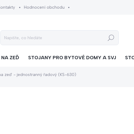
Kontakty
Hodnocení obchodu
Hledat
 NA ZEĎ
STOJANY PRO BYTOVÉ DOMY A SVJ
ST
 na zeď - jednostranný řadový (KS-630)
ní
ZNAČKA:
KACERLE
od
4 300 Kč
od
3 554 Kč
bez DPH