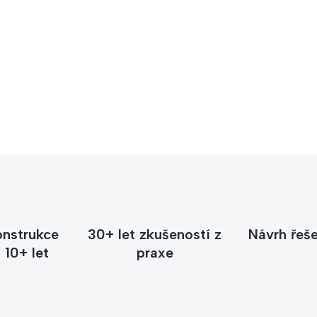
Potřebuj
Zavolejte nebo napište 
stojanu nebo držáku po
+420 6
onstrukce
30+ let zkušeností z
Návrh řeše
 10+ let
praxe