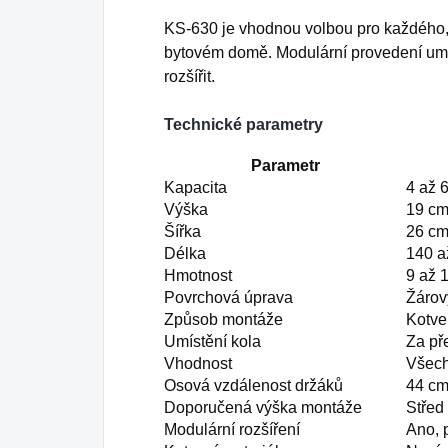
KS-630 je vhodnou volbou pro každého
bytovém domě. Modulární provedení umožň
rozšířit.
Technické parametry
Parametr
Kapacita
4 až 6
Výška
19 c
Šířka
26 c
Délka
140 a
Hmotnost
9 až 
Povrchová úprava
Žárov
Způsob montáže
Kotve
Umístění kola
Za př
Vhodnost
Všech
Osová vzdálenost držáků
44 c
Doporučená výška montáže
Střed
Modulární rozšíření
Ano, 