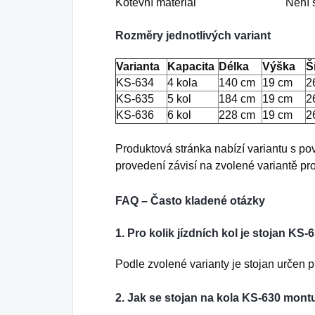
Kotevní materiál
Není 
Rozměry jednotlivých variant
Varianta
Kapacita
Délka
Výška
Š
KS-634
4 kola
140 cm
19 cm
2
KS-635
5 kol
184 cm
19 cm
2
KS-636
6 kol
228 cm
19 cm
2
Produktová stránka nabízí variantu s p
provedení závisí na zvolené variantě pr
FAQ – Často kladené otázky
1. Pro kolik jízdních kol je stojan KS
Podle zvolené varianty je stojan určen pr
2. Jak se stojan na kola KS-630 mont