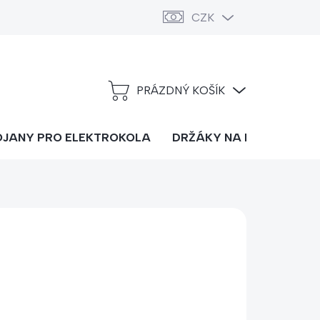
CZK
PRÁZDNÝ KOŠÍK
NÁKUPNÍ
KOŠÍK
OJANY PRO ELEKTROKOLA
DRŽÁKY NA LYŽE
DOP