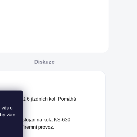
Diskuze
rkování 4 až 6 jízdních kol. Pomáhá
 vás u
aby vám
. Nástěnný stojan na kola KS-630
domu nebo firemní provoz.