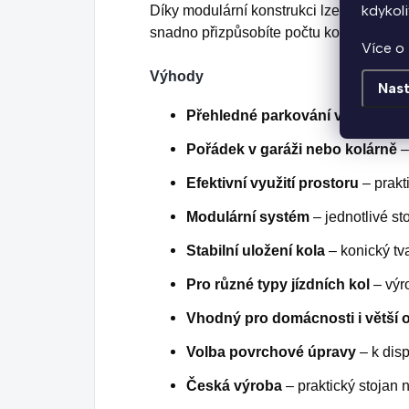
kdykoli
Díky modulární konstrukci lze jednotlivé
snadno přizpůsobíte počtu kol i velikost
Více o 
Výhody
Nast
Přehledné parkování více kol
– p
Pořádek v garáži nebo kolárně
–
Efektivní využití prostoru
– prakt
Modulární systém
– jednotlivé st
Stabilní uložení kola
– konický tv
Pro různé typy jízdních kol
– výro
Vhodný pro domácnosti i větší 
Volba povrchové úpravy
– k dis
Česká výroba
– praktický stojan