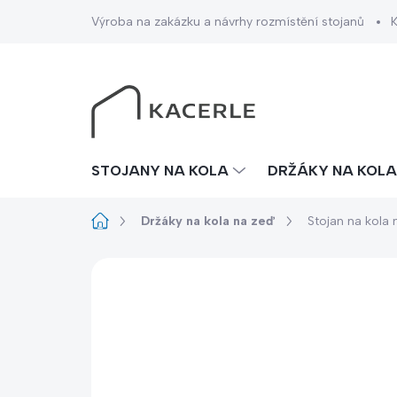
Přejít
Výroba na zakázku a návrhy rozmístění stojanů
na
obsah
STOJANY NA KOLA
DRŽÁKY NA KOLA
Domů
Držáky na kola na zeď
Stojan na kola
10 hodnocení
Podrobnosti hodnoce