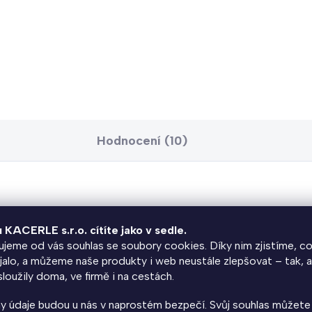
ava rozteče držáku na kola
míru je ideální řešení pro
způsobení stojanů
krétním potřebám. Upravte
teč z 6 cm na 6,5 cm nebo
 a získejte flexibilní
kování kol bez kompromisů.
Hodnocení (10)
a na zeď KACERLE KS-630
je praktické řešení pro přehledné pa
u KACERLE s.r.o. cítíte jako v sedle.
aždé kolo své jasně určené místo.
jeme od vás souhlas se soubory cookies. Díky nim zjistíme, co
jalo, a můžeme naše produkty i web neustále zlepšovat – tak, 
řekážející v průchodu nebo zabírající zbytečně mnoho prostoru
loužily doma, ve firmě i na cestách.
it funkční parkovací systém pro garáž, sklep, kolárnu bytového 
y údaje budou u nás v naprostém bezpečí. Svůj souhlas můžete