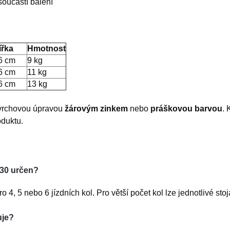
součástí balení
ířka
Hmotnost
6 cm
9 kg
6 cm
11 kg
6 cm
13 kg
ovrchovou úpravou
žárovým zinkem
nebo
práškovou barvou
. 
oduktu.
-630 určen?
o 4, 5 nebo 6 jízdních kol. Pro větší počet kol lze jednotlivé sto
uje?