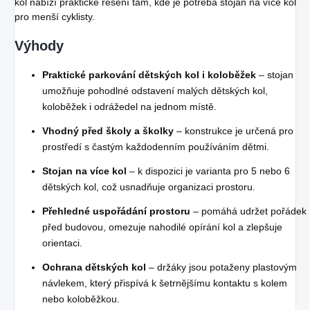
kol nabízí praktické řešení tam, kde je potřeba stojan na více kol
pro menší cyklisty.
Výhody
Praktické parkování dětských kol i koloběžek
– stojan
umožňuje pohodlné odstavení malých dětských kol,
koloběžek i odrážedel na jednom místě.
Vhodný před školy a školky
– konstrukce je určená pro
prostředí s častým každodenním používáním dětmi.
Stojan na více kol
– k dispozici je varianta pro 5 nebo 6
dětských kol, což usnadňuje organizaci prostoru.
Přehledné uspořádání prostoru
– pomáhá udržet pořádek
před budovou, omezuje nahodilé opírání kol a zlepšuje
orientaci.
Ochrana dětských kol
– držáky jsou potaženy plastovým
návlekem, který přispívá k šetrnějšímu kontaktu s kolem
nebo koloběžkou.