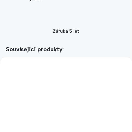
Záruka 5 let
Související produkty
RUČNÍ VÝROBA – DODÁNÍ 5-10
DNŮ
Stojan pro dětská kola
obloukový oboustranný