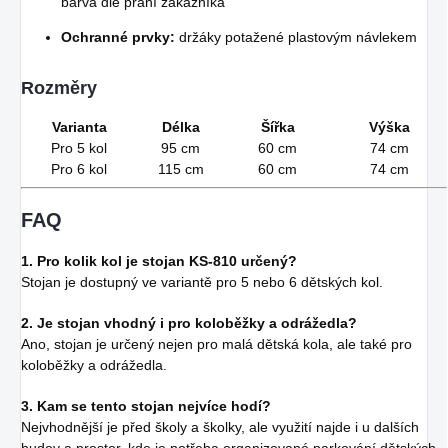
barva dle přání zákazníka
Ochranné prvky:
držáky potažené plastovým návlekem
Rozměry
Varianta
Délka
Šířka
Výška
Pro 5 kol
95 cm
60 cm
74 cm
Pro 6 kol
115 cm
60 cm
74 cm
FAQ
1. Pro kolik kol je stojan KS-810 určený?
Stojan je dostupný ve variantě pro 5 nebo 6 dětských kol.
2. Je stojan vhodný i pro koloběžky a odrážedla?
Ano, stojan je určený nejen pro malá dětská kola, ale také pro
koloběžky a odrážedla.
3. Kam se tento stojan nejvíce hodí?
Nejvhodnější je před školy a školky, ale využití najde i u dalších