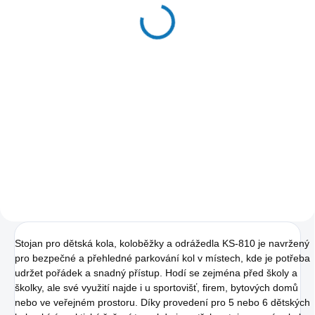
(KS-220)
2 200 Kč
od
od 1 818 Kč bez DPH
Detail
Dětský obloukový oboustranný
stojan pro kola od 12" do
16". Stojan má výškové střídání
držáků. Nabízíme ve variantě
pro 4 a pro 6 kol.
Stojan pro dětská kola, koloběžky a odrážedla KS-810 je navržený
pro bezpečné a přehledné parkování kol v místech, kde je potřeba
udržet pořádek a snadný přístup. Hodí se zejména před školy a
školky, ale své využití najde i u sportovišť, firem, bytových domů
nebo ve veřejném prostoru. Díky provedení pro 5 nebo 6 dětských