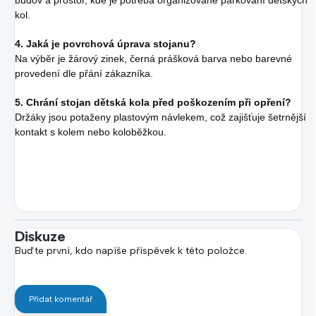
budov a prostor, kde je potřeba organizované parkování dětských
kol.
4. Jaká je povrchová úprava stojanu?
Na výběr je žárový zinek, černá prášková barva nebo barevné
provedení dle přání zákazníka.
5. Chrání stojan dětská kola před poškozením při opření?
Držáky jsou potaženy plastovým návlekem, což zajišťuje šetrnější
kontakt s kolem nebo koloběžkou.
Diskuze
Buďte první, kdo napíše příspěvek k této položce.
Přidat komentář