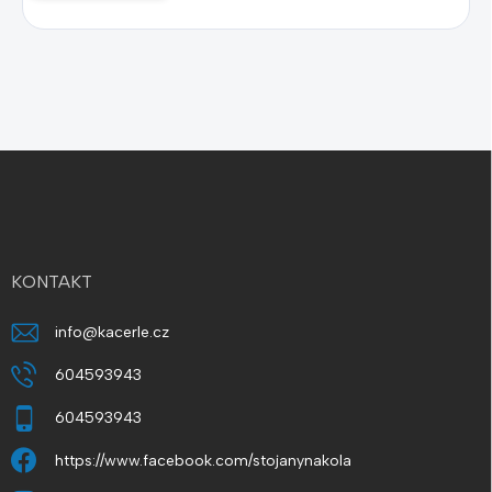
Z
á
p
a
t
í
KONTAKT
info
@
kacerle.cz
604593943
604593943
https://www.facebook.com/stojanynakola