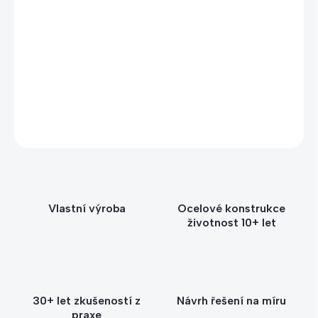
Potřebujete poradit s výběrem?
Zavolejte nebo napište Štěpánce – poradíme vám
s výběrem vhodného stojanu nebo držáku podle
prostoru, počtu kusů i způsobu použití.
+420 604 593 943
info@kacerle.cz
Vlastní výroba
Ocelové konstrukce
životnost 10+ let
30+ let zkušeností z
Návrh řešení na míru
praxe