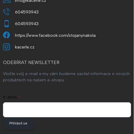
info
@
kacerle.cz
604593943
604593943
https://www.facebook.com/stojanynakola
kacerle.cz
ODEBÍRAT NEWSLETTER
Vložte svůj e-mail a my vám budeme zasílat informace o nových
produktech na našem e-shopu.
E-MAIL
Přihlásit se