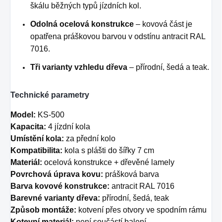
škálu běžných typů jízdních kol.
Odolná ocelová konstrukce
– kovová část je
opatřena práškovou barvou v odstínu antracit RAL
7016.
Tři varianty vzhledu dřeva
– přírodní, šedá a teak.
Technické parametry
Model:
KS-500
Kapacita:
4 jízdní kola
Umístění kola:
za přední kolo
Kompatibilita:
kola s plášti do šířky 7 cm
Materiál:
ocelová konstrukce + dřevěné lamely
Povrchová úprava kovu:
prášková barva
Barva kovové konstrukce:
antracit RAL 7016
Barevné varianty dřeva:
přírodní, šedá, teak
Způsob montáže:
kotvení přes otvory ve spodním rámu
Kotevní materiál:
není součástí balení