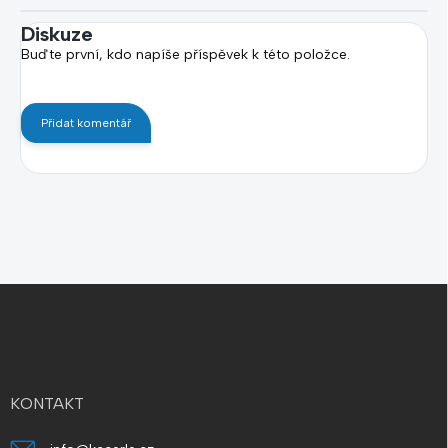
Diskuze
Buďte první, kdo napíše příspěvek k této položce.
Přidat komentář
Z
á
p
a
t
í
KONTAKT