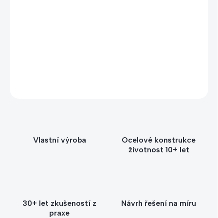
Potřebujete poradit s výběrem?
Zavolejte nebo napište Štěpánce – poradíme vám
s výběrem vhodného stojanu nebo držáku podle
prostoru, počtu kusů i způsobu použití.
+420 604 593 943
info@kacerle.cz
Vlastní výroba
Ocelové konstrukce
životnost 10+ let
30+ let zkušeností z
Návrh řešení na míru
praxe