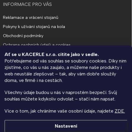
INFORMACE PRO VÁS
Reklamace a vrácení stojanů
Pokyny k užívání stojanů na kola
Obchodní podmínky
Ochrana osobních údajů a cookies
Ať se u KACERLE s.r.o. cítíte jako v sedle.
Potřebujeme od vás souhlas se soubory cookies. Díky nim
O SPOLEČNOSTI
zjistíme, co vás u nás zaujalo, a můžeme naše produkty i
web neustále zlepšovat – tak, aby vám dobře sloužily
KACERLE blog
doma, ve firmě i na cestách.
Výroba na zakázku a návrhy rozmístění stojanů
Všechny údaje budou u nás v naprostém bezpečí. Svůj
Kolárna na klíč - informace pro bytové domy a SVJ
souhlas můžete kdykoliv odvolat – stačí nám napsat.
Napište nám
Více o tom, jak chráníme vaše osobní údaje, najdete
ZDE.
Kontakty
Nastavení