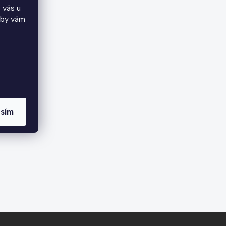
 vás u
aby vám
asím