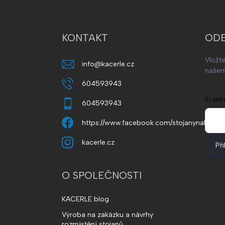
á
p
a
t
KONTAKT
ODE
í
Vložt
info
@
kacerle.cz
našem
604593943
E-MAI
604593943
https://www.facebook.com/stojanynakola
kacerle.cz
Při
O SPOLEČNOSTI
KACERLE blog
Výroba na zakázku a návrhy
rozmístění stojanů