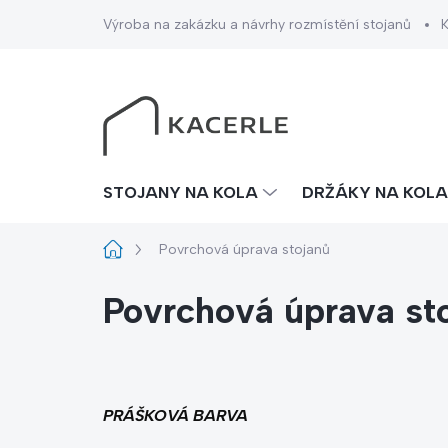
Přejít
Výroba na zakázku a návrhy rozmístění stojanů
na
obsah
STOJANY NA KOLA
DRŽÁKY NA KOLA
Domů
Povrchová úprava stojanů
Povrchová úprava st
PRÁŠKOVÁ BARVA