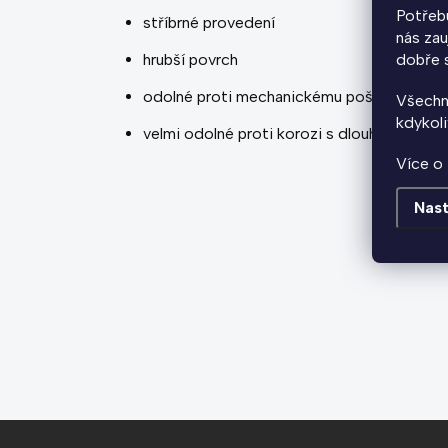
Potřebu
stříbrné provedení
nás zau
dobře s
hrubší povrch
odolné proti mechanickému poškození
Všechn
kdykoli
velmi odolné proti korozi s dlouhou životn
Více o 
Nast
Z