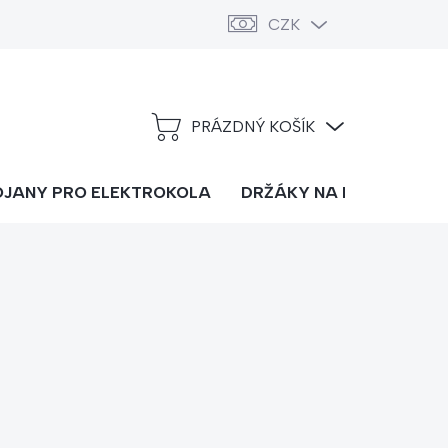
CZK
PRÁZDNÝ KOŠÍK
NÁKUPNÍ
KOŠÍK
OJANY PRO ELEKTROKOLA
DRŽÁKY NA LYŽE
DOP