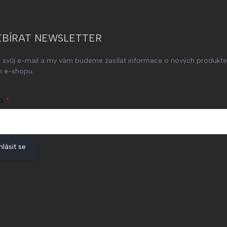
BÍRAT NEWSLETTER
e svůj e-mail a my vám budeme zasílat informace o nových produkt
 e-shopu.
L
hlásit se