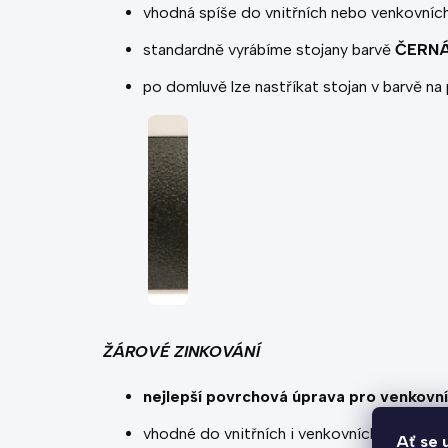
vhodná spíše do vnitřních nebo venkovníc
standardně vyrábíme stojany barvě
ČERNÁ
po domluvě lze nastříkat stojan v barvě na 
ŽÁROVÉ ZINKOVÁNÍ
nejlepší povrchová úprava pro venkovní
vhodné do vnitřních i venkovních prostor
Ať se 