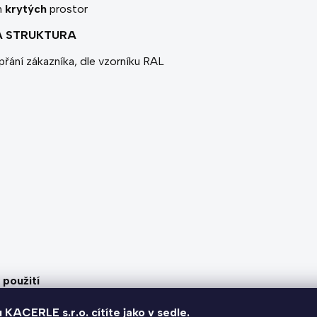
h
krytých
prostor
 STRUKTURA
přání zákazníka, dle vzorníku RAL
 použití
u KACERLE s.r.o. cítíte jako v sedle.