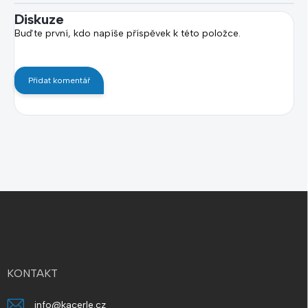
Diskuze
Buďte první, kdo napíše příspěvek k této položce.
Přidat komentář
Z
á
p
a
t
í
KONTAKT
info
@
kacerle.cz