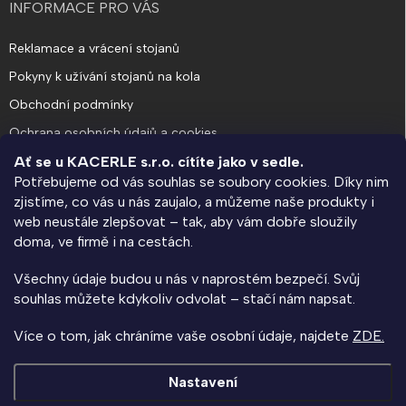
INFORMACE PRO VÁS
Reklamace a vrácení stojanů
Pokyny k užívání stojanů na kola
Obchodní podmínky
Ochrana osobních údajů a cookies
Ať se u KACERLE s.r.o. cítíte jako v sedle.
Potřebujeme od vás souhlas se soubory cookies. Díky nim
O SPOLEČNOSTI
zjistíme, co vás u nás zaujalo, a můžeme naše produkty i
web neustále zlepšovat – tak, aby vám dobře sloužily
KACERLE blog
doma, ve firmě i na cestách.
Výroba na zakázku a návrhy rozmístění stojanů
Všechny údaje budou u nás v naprostém bezpečí. Svůj
Kolárna na klíč - informace pro bytové domy a SVJ
souhlas můžete kdykoliv odvolat – stačí nám napsat.
Napište nám
Více o tom, jak chráníme vaše osobní údaje, najdete
ZDE.
Kontakty
Nastavení