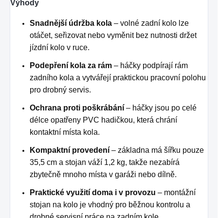
Výhody
Snadnější údržba kola
– volné zadní kolo lze
otáčet, seřizovat nebo vyměnit bez nutnosti držet
jízdní kolo v ruce.
Podepření kola za rám
– háčky podpírají rám
zadního kola a vytvářejí praktickou pracovní polohu
pro drobný servis.
Ochrana proti poškrábání
– háčky jsou po celé
délce opatřeny PVC hadičkou, která chrání
kontaktní místa kola.
Kompaktní provedení
– základna má šířku pouze
35,5 cm a stojan váží 1,2 kg, takže nezabírá
zbytečně mnoho místa v garáži nebo dílně.
Praktické využití doma i v provozu
– montážní
stojan na kolo je vhodný pro běžnou kontrolu a
drobné servisní práce na zadním kole.