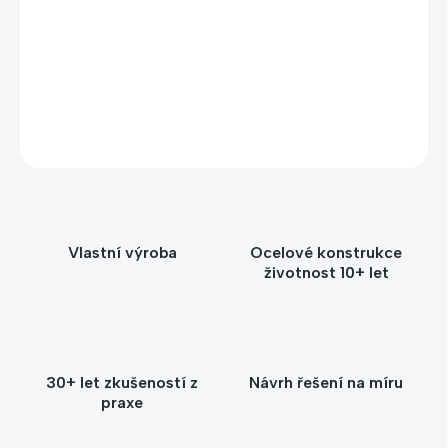
Zavolejte nebo napište Štěpánce – poradíme vám
s výběrem vhodného stojanu nebo držáku podle
prostoru, počtu kusů i způsobu použití.
+420 604 593 943
info@kacerle.cz
Vlastní výroba
Ocelové konstrukce
životnost 10+ let
30+ let zkušeností z
Návrh řešení na míru
praxe