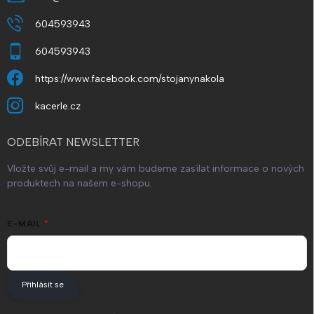
604593943
604593943
https://www.facebook.com/stojanynakola
kacerle.cz
ODEBÍRAT NEWSLETTER
Vložte svůj e-mail a my vám budeme zasílat informace o nových
produktech na našem e-shopu.
E-MAIL
Přihlásit se